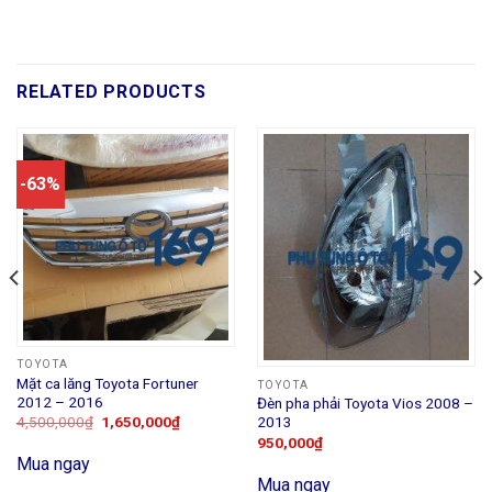
RELATED PRODUCTS
-63%
TOYOTA
Mặt ca lăng Toyota Fortuner
TOYOTA
2012 – 2016
Đèn pha phải Toyota Vios 2008 –
2013
4,500,000
₫
1,650,000
₫
950,000
₫
Mua ngay
Mua ngay