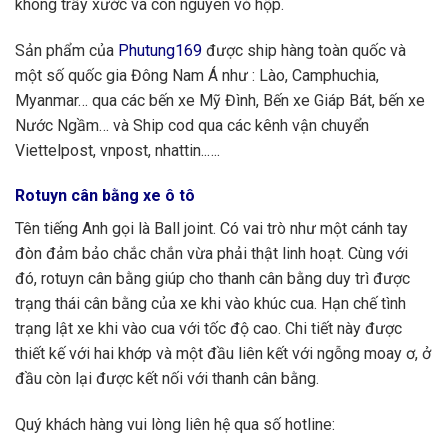
không trầy xước và còn nguyên vỏ hộp.
Sản phẩm của
Phutung169
được ship hàng toàn quốc và
một số quốc gia Đông Nam Á như : Lào, Camphuchia,
Myanmar… qua các bến xe Mỹ Đình, Bến xe Giáp Bát, bến xe
Nước Ngầm… và Ship cod qua các kênh vận chuyển
Viettelpost, vnpost, nhattin..….
Rotuyn cân bằng xe ô tô
Tên tiếng Anh gọi là Ball joint. Có vai trò như một cánh tay
đòn đảm bảo chắc chắn vừa phải thật linh hoạt. Cùng với
đó, rotuyn cân bằng giúp cho thanh cân bằng duy trì được
trạng thái cân bằng của xe khi vào khúc cua. Hạn chế tình
trạng lật xe khi vào cua với tốc độ cao. Chi tiết này được
thiết kế với hai khớp và một đầu liên kết với ngỗng moay ơ, ở
đầu còn lại được kết nối với thanh cân bằng.
Quý khách hàng vui lòng liên hệ qua số hotline: