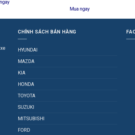
ngay
Mua ngay
CHÍNH SÁCH BÁN HÀNG
FA
 xe
HYUNDAI
MAZDA
KIA
HONDA
TOYOTA
SUZUKI
MITSUBISHI
FORD