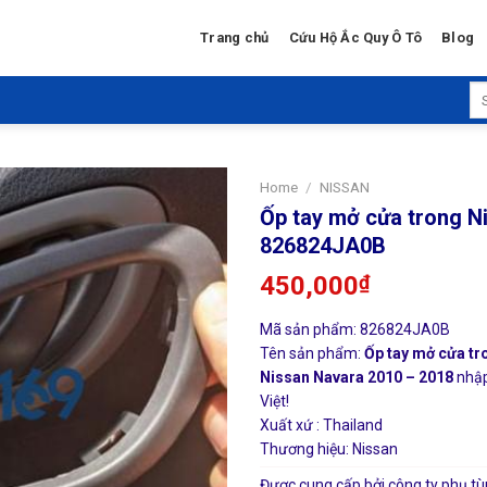
Trang chủ
Cứu Hộ Ắc Quy Ô Tô
Blog
Se
for
Home
/
NISSAN
Ốp tay mở cửa trong N
826824JA0B
450,000
₫
Mã sản phẩm: 826824JA0B
Tên sản phẩm:
Ốp tay mở cửa tr
Nissan Navara 2010 – 2018
nhập
Việt!
Xuất xứ : Thailand
Thương hiệu: Nissan
Được cung cấp bởi công ty phụ tù