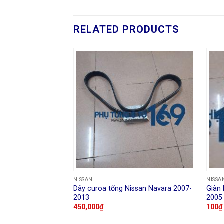
RELATED PRODUCTS
hậu Nissan Sunny
NISSAN
NISSA
Dây curoa tổng Nissan Navara 2007-
Giàn 
2013
2005
450,000
₫
100
₫