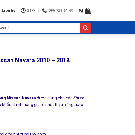
Liên hệ
24/7
096 723 61 69
0
₫
arch
:
issan Navara 2010 – 2018
ong Nissan Navara
được dùng cho các đời xe
 khẩu chính hãng giá rẻ nhất thị trường auto
ng ô tô
phutung169.com