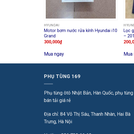
HYUNDAI
HYUN
 Santafe 2006 –
Motor bơm nước rửa kính Hyundai i10
Lọc g
Grand
– 20
300,000
₫
200,
Mua ngay
Mua 
PHỤ TÙNG 169
Phụ tùng ôtô Nhật Bản, Hàn Quốc, phụ tùng
bán tải giá rẻ
Địa chỉ: 84 Võ Thị Sáu, Thanh Nhàn, Hai Bà
Trưng, Hà Nội