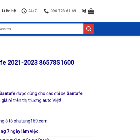
Liên hệ
24/7
096 723 61 69
0
₫
arch
:
afe 2021-2023 86578S1600
Santafe
được dùng cho các đời xe
Santafe
iá rẻ trên thị trường auto Việt!
ng ô tô
phutung169.com
ng 7 ngày làm việc.