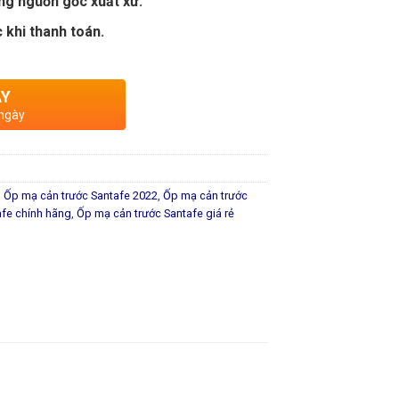
ng nguồn gốc xuất xứ.
 khi thanh toán.
AY
 ngày
,
Ốp mạ cản trước Santafe 2022
,
Ốp mạ cản trước
afe chính hãng
,
Ốp mạ cản trước Santafe giá rẻ