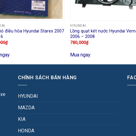
DAI
HYUNDAI
ió điều hòa Hyundai Starex 2007
Lồng quạt két nước Hyundai Vern
16
2006 – 2008
000
₫
780,000
₫
ngay
Mua ngay
CHÍNH SÁCH BÁN HÀNG
FA
 xe
HYUNDAI
MAZDA
KIA
HONDA