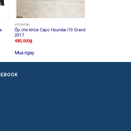
HYUNDAI
a
Ốp che khóa Capo Hyundai i10 Grand
2017
480,000
₫
Mua ngay
CEBOOK