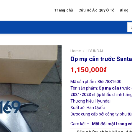
Trang chủ
Cứu Hộ Ắc Quy Ô Tô
Blog
Se
for
Home
/
HYUNDAI
Ốp mạ cản trước Sant
1,150,000
₫
Mã sản phẩm: 86578S1600
Tên sản phẩm:
Ốp mạ cản trước 
2021-2023
nhập khẩu chính hãng g
Thương hiệu: Hyundai
Xuất xứ: Hàn Quốc
Được cung cấp bởi công ty phụ tù
Cam kết
– Một đổi một trong vò