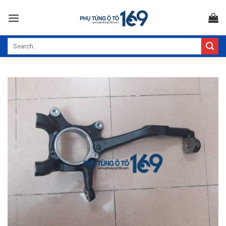
Skip
to
content
Search
for: