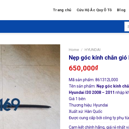
Trang chủ
Cứu Hộ Ắc Quy Ô Tô
Blog
Se
for
Home
/
HYUNDAI
Nẹp góc kính chắn gió
650,000
₫
Mã sản phẩm: 861312L000
Tên sản phẩm:
Nẹp góc kính chắ
Hyundai I30 2008 – 2011
nhập kh
Giá 1 bên
Thương hiệu: Hyundai
Xuất xứ: Hàn Quốc
Được cung cấp bởi công ty phụ tù
Cam kết chính hãng, giá rẻ nhất v