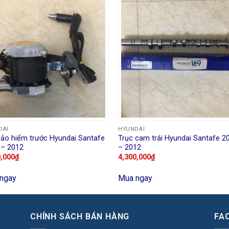
DAI
HYUNDAI
bảo hiểm trước Hyundai Santafe
Trục cam trái Hyundai Santafe 2
 – 2012
– 2012
0,000
₫
4,300,000
₫
ngay
Mua ngay
CHÍNH SÁCH BÁN HÀNG
FA