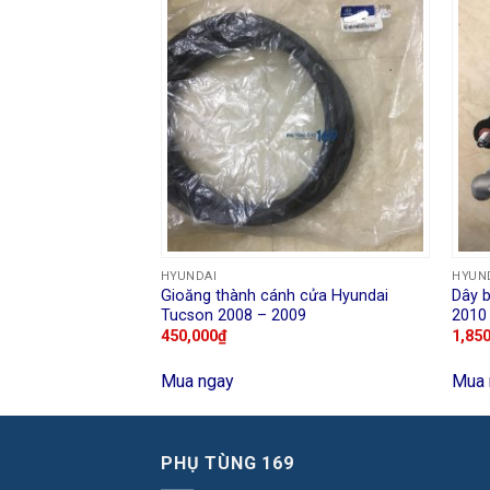
HYUNDAI
HYUN
Gioăng thành cánh cửa Hyundai
Dây 
0 grand 2730104000
Tucson 2008 – 2009
2010
450,000
₫
1,85
Mua ngay
Mua 
PHỤ TÙNG 169