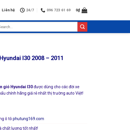
Liên hệ
24/7
096 723 61 69
0
₫
arch
:
 Hyundai I30 2008 – 2011
n gió Hyundai I30
được dùng cho các đời xe
ẩu chính hãng giá rẻ nhất thị trường auto Việt!
ng ô tô
phutung169.com
à chất lượng tốt nhất!