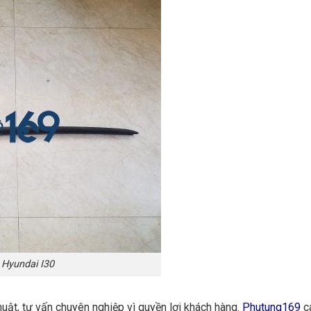
 Hyundai I30
huật, tư vấn chuyên nghiệp vì quyền lợi khách hàng.
Phutung169
ca