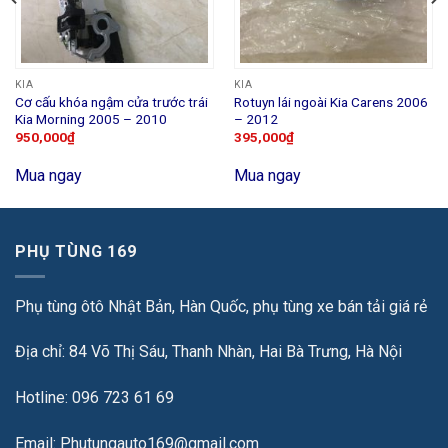
KIA
KIA
Cơ cấu khóa ngậm cửa trước trái
Rotuyn lái ngoài Kia Carens 2006
Kia Morning 2005 – 2010
– 2012
950,000
₫
395,000
₫
Mua ngay
Mua ngay
PHỤ TÙNG 169
Phụ tùng ôtô Nhật Bản, Hàn Quốc, phụ tùng xe bán tải giá rẻ
Địa chỉ: 84 Võ Thị Sáu, Thanh Nhàn, Hai Bà Trưng, Hà Nội
Hotline: 096 723 61 69
Email: Phutungauto169@gmail.com