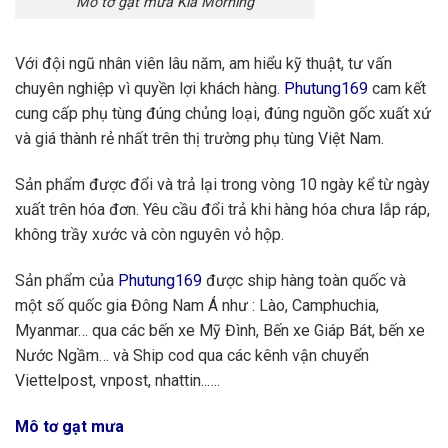
Mô tơ gạt mưa Kia Morning
Với đội ngũ nhân viên lâu năm, am hiểu kỹ thuật, tư vấn
chuyên nghiệp vì quyền lợi khách hàng.
Phutung169
cam kết
cung cấp phụ tùng đúng chủng loại, đúng nguồn gốc xuất xứ
và giá thành rẻ nhất trên thị trường phụ tùng Việt Nam.
Sản phẩm được đổi và trả lại trong vòng 10 ngày kể từ ngày
xuất trên hóa đơn. Yêu cầu đổi trả khi hàng hóa chưa lắp ráp,
không trầy xước và còn nguyên vỏ hộp.
Sản phẩm của
Phutung169
được ship hàng toàn quốc và
một số quốc gia Đông Nam Á như : Lào, Camphuchia,
Myanmar… qua các bến xe Mỹ Đình, Bến xe Giáp Bát, bến xe
Nước Ngầm… và Ship cod qua các kênh vận chuyển
Viettelpost, vnpost, nhattin..….
Mô tơ gạt mưa