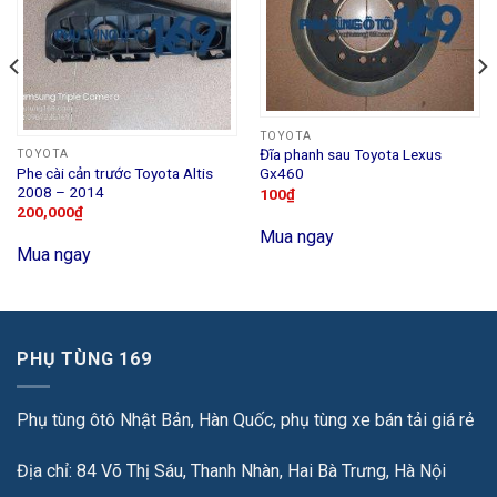
TOYOTA
Đĩa phanh sau Toyota Lexus
TOYOTA
Phe cài cản trước Toyota Altis
Gx460
2008 – 2014
100
₫
200,000
₫
Mua ngay
Mua ngay
PHỤ TÙNG 169
Phụ tùng ôtô Nhật Bản, Hàn Quốc, phụ tùng xe bán tải giá rẻ
Địa chỉ: 84 Võ Thị Sáu, Thanh Nhàn, Hai Bà Trưng, Hà Nội