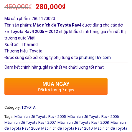
450,000
₫
280,000
₫
Mã sản phẩm: 2801170020
Tên sản phẩm:
Mắc ních đề Toyota Rav4
được dùng cho các đời
xe
Toyota Rav4 2005 – 2012
nhập khẩu chính hãng giá rẻ nhất thị
trường auto Việt!
Xuất xứ : Thailand
Thương hiệu: Toyota
Được cung cấp bởi công ty phụ tùng ô tô
phutung169.com
Cam kết chính hãng, giá rẻ nhất và chất lượng tốt nhất!
MUA NGAY
Đổi trả trong 7 ngày
Category:
TOYOTA
Tags:
Mắc ních đề Toyota Rav4 2005
,
Mắc ních đề Toyota Rav4 2006
,
Mắc ních đề Toyota Rav4 2007
,
Mắc ních đề Toyota Rav4 2008
,
Mắc ních
đề Toyota Rav4 2009
,
Mắc ních đề Toyota Rav4 2010
,
Mắc ních đề Toyota