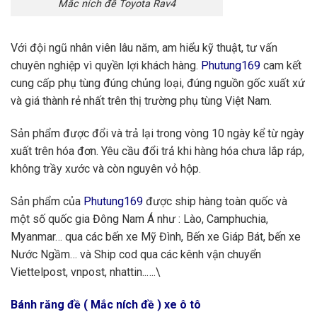
Mắc ních đề Toyota Rav4
Với đội ngũ nhân viên lâu năm, am hiểu kỹ thuật, tư vấn
chuyên nghiệp vì quyền lợi khách hàng.
Phutung169
cam kết
cung cấp phụ tùng đúng chủng loại, đúng nguồn gốc xuất xứ
và giá thành rẻ nhất trên thị trường phụ tùng Việt Nam.
Sản phẩm được đổi và trả lại trong vòng 10 ngày kể từ ngày
xuất trên hóa đơn. Yêu cầu đổi trả khi hàng hóa chưa lắp ráp,
không trầy xước và còn nguyên vỏ hộp.
Sản phẩm của
Phutung169
được ship hàng toàn quốc và
một số quốc gia Đông Nam Á như : Lào, Camphuchia,
Myanmar… qua các bến xe Mỹ Đình, Bến xe Giáp Bát, bến xe
Nước Ngầm… và Ship cod qua các kênh vận chuyển
Viettelpost, vnpost, nhattin..….\
Bánh răng đề ( Mắc ních đề ) xe ô tô