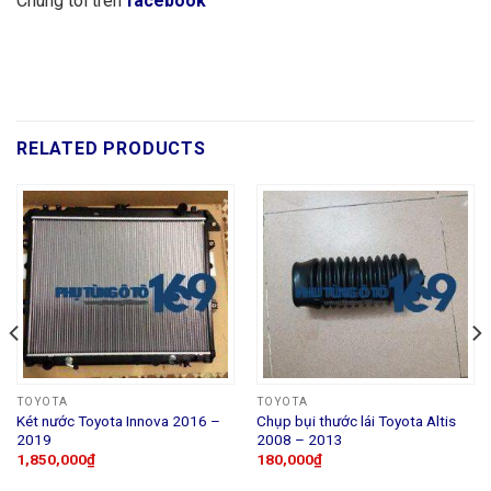
Chúng tôi trên
facebook
RELATED PRODUCTS
TOYOTA
TOYOTA
Két nước Toyota Innova 2016 –
Chụp bụi thước lái Toyota Altis
2019
2008 – 2013
1,850,000
₫
180,000
₫