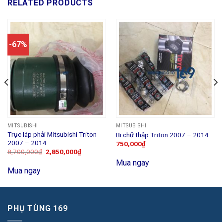
RELATED PRODUCTS
-67%
MITSUBISHI
MITSUBISHI
Trục láp phải Mitsubishi Triton
Bi chữ thập Triton 2007 – 2014
2007 – 2014
750,000
₫
8,700,000
₫
2,850,000
₫
Mua ngay
Mua ngay
PHỤ TÙNG 169