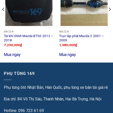
MAZDA
MAZDA
Túi khí chính Mazda BT50 2012 –
Trục láp phải Mazda 3 2001 –
2018
2009
7,200,000
₫
1,980,000
₫
Mua ngay
Mua ngay
PHỤ TÙNG 169
Phụ tùng ôtô Nhật Bản, Hàn Quốc, phụ tùng xe bán tải giá rẻ
Địa chỉ: 84 Võ Thị Sáu, Thanh Nhàn, Hai Bà Trưng, Hà Nội
Hotline: 096 723 61 69