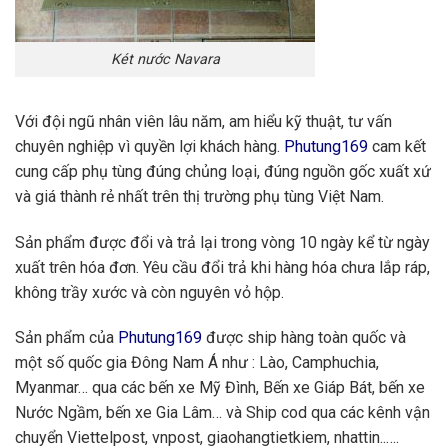
Két nước Navara
Với đội ngũ nhân viên lâu năm, am hiểu kỹ thuật, tư vấn
chuyên nghiệp vì quyền lợi khách hàng.
Phutung169
cam kết
cung cấp phụ tùng đúng chủng loại, đúng nguồn gốc xuất xứ
và giá thành rẻ nhất trên thị trường phụ tùng Việt Nam.
Sản phẩm được đổi và trả lại trong vòng 10 ngày kể từ ngày
xuất trên hóa đơn. Yêu cầu đổi trả khi hàng hóa chưa lắp ráp,
không trầy xước và còn nguyên vỏ hộp.
Sản phẩm của
Phutung169
được ship hàng toàn quốc và
một số quốc gia Đông Nam Á như : Lào, Camphuchia,
Myanmar… qua các bến xe Mỹ Đình, Bến xe Giáp Bát, bến xe
Nước Ngầm, bến xe Gia Lâm… và Ship cod qua các kênh vận
chuyển Viettelpost, vnpost, giaohangtietkiem, nhattin..….