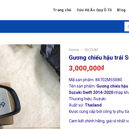
Trang chủ
Cứu Hộ Ắc Quy Ô Tô
Blog
Se
for
Home
/
SUZUKI
Gương chiếu hậu trái S
3,000,000
₫
Mã sản phẩm: 84702M55R80
Tên sản phẩm:
Gương chiếu hậu t
Suzuki Swift 2014-2020
nhập khẩ
Thương hiệu: Suzuki
Xuất xứ:
Thailand
Được cung cấp bởi công ty phụ tù
Cam kết chính hãng, giá rẻ nhất v