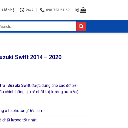
Liên hệ
24/7
096 723 61 69
0
₫
arch
:
uzuki Swift 2014 – 2020
rái Suzuki Swift
được dùng cho các đời xe
u chính hãng giá rẻ nhất thị trường auto Việt!
ng ô tô
phutung169.com
à chất lượng tốt nhất!