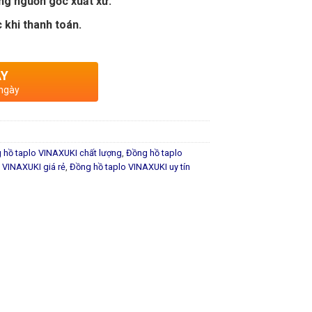
ng nguồn gốc xuất xứ.
 khi thanh toán.
AY
 ngày
 hồ taplo VINAXUKI chất lượng
,
Đồng hồ taplo
 VINAXUKI giá rẻ
,
Đồng hồ taplo VINAXUKI uy tín