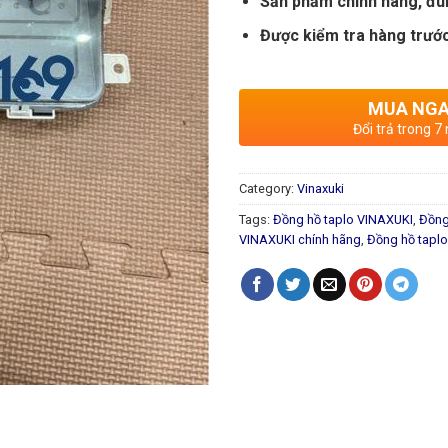
Sản phẩm chính hãng, đú
Được kiểm tra hàng trước
MUA NG
Đổi trả trong 7
Category:
Vinaxuki
Tags:
Đồng hồ taplo VINAXUKI
,
Đồng
VINAXUKI chính hãng
,
Đồng hồ taplo