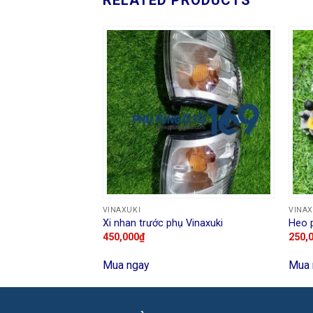
VINAXUKI
VINAX
Vinaxuki 5 chỗ
Xi nhan trước phụ Vinaxuki
Heo 
450,000
₫
250,
Mua ngay
Mua 