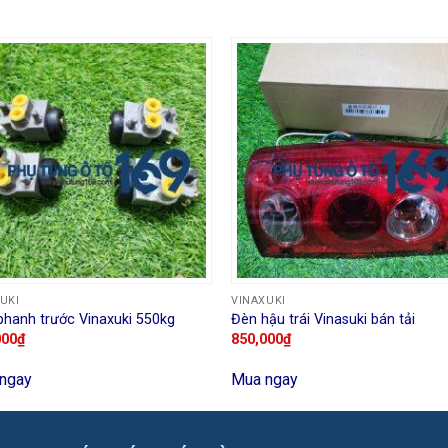
UKI
VINAXUKI
phanh trước Vinaxuki 550kg
Đèn hậu trái Vinasuki bán tải
000
₫
850,000
₫
ngay
Mua ngay