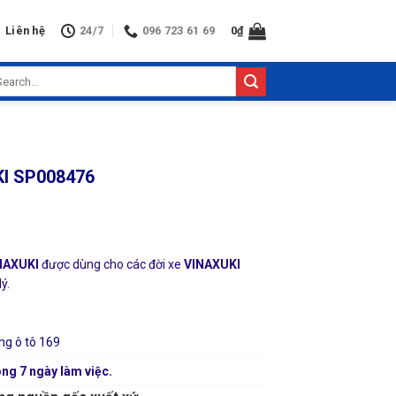
Liên hệ
24/7
096 723 61 69
0
₫
arch
:
KI SP008476
INAXUKI
được dùng cho các đời xe
VINAXUKI
ý.
ng ô tô 169
ng 7 ngày làm việc.