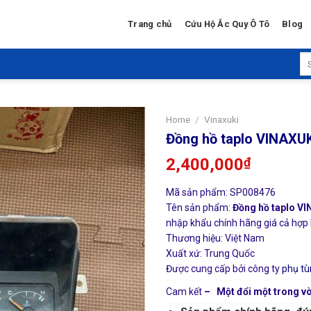
Trang chủ
Cứu Hộ Ắc Quy Ô Tô
Blog
Se
for
Home
/
Vinaxuki
Đồng hồ taplo VINAXU
2,400,000
₫
Mã sản phẩm: SP008476
Tên sản phẩm:
Đồng hồ taplo V
nhập khẩu chính hãng giá cả hợp l
Thương hiệu: Việt Nam
Xuất xứ: Trung Quốc
Được cung cấp bởi công ty
phụ tù
Cam kết
– Một đổi một trong vò