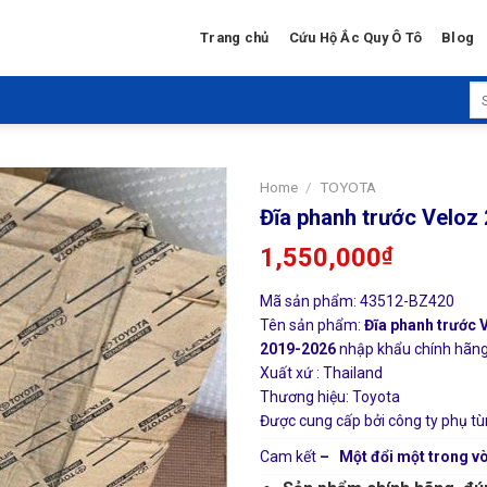
Trang chủ
Cứu Hộ Ắc Quy Ô Tô
Blog
Se
for
Home
/
TOYOTA
Đĩa phanh trước Velo
1,550,000
₫
Mã sản phẩm: 43512-BZ420
Tên sản phẩm:
Đĩa phanh trước 
2019-2026
nhập khẩu chính hãng g
Xuất xứ : Thailand
Thương hiệu: Toyota
Được cung cấp bởi công ty phụ tù
Cam kết
– Một đổi một trong vò