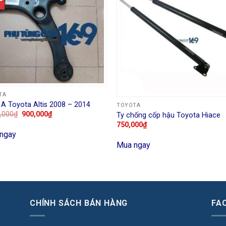
TA
A Toyota Altis 2008 – 2014
TOYOTA
,000
₫
900,000
₫
Ty chống cốp hậu Toyota Hiace
750,000
₫
ngay
Mua ngay
CHÍNH SÁCH BÁN HÀNG
FA