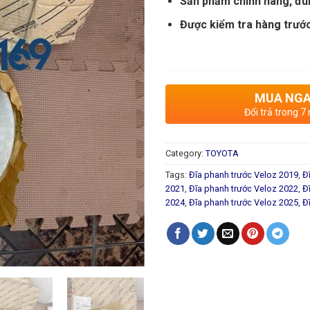
Sản phẩm chính hãng, đú
Được kiểm tra hàng trước
MUA NG
Đổi trả trong 7
Category:
TOYOTA
Tags:
Đĩa phanh trước Veloz 2019
,
Đ
2021
,
Đĩa phanh trước Veloz 2022
,
Đ
2024
,
Đĩa phanh trước Veloz 2025
,
Đ