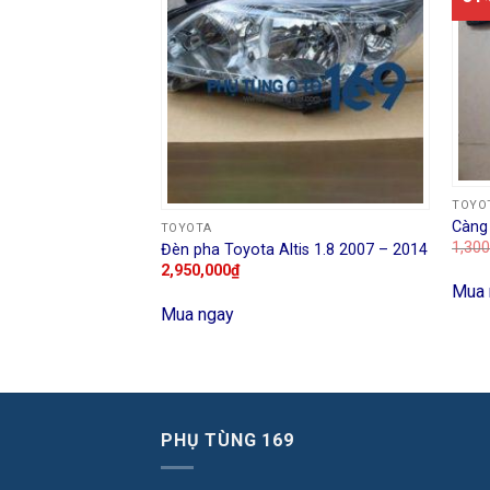
TOYO
Càng 
TOYOTA
1,300
Đèn pha Toyota Altis 1.8 2007 – 2014
2,950,000
₫
 Toyota Altis 2008
Mua 
Mua ngay
,000
₫
PHỤ TÙNG 169