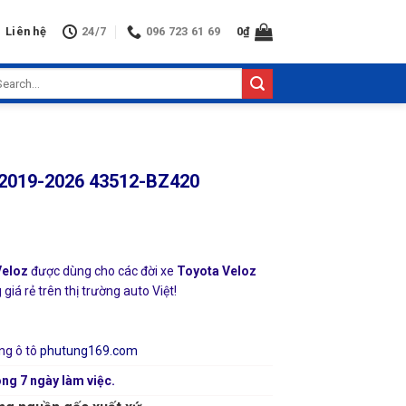
Liên hệ
24/7
096 723 61 69
0
₫
arch
:
z 2019-2026 43512-BZ420
Veloz
được dùng cho các đời xe
Toyota Veloz
iá rẻ trên thị trường auto Việt!
ng ô tô
phutung169.com
ng 7 ngày làm việc.