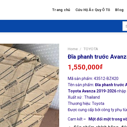
Trang chủ
Cứu Hộ Ắc Quy Ô Tô
Blog
Se
for
Home
/
TOYOTA
Đĩa phanh trước Avan
1,550,000
₫
Mã sản phẩm: 43512-BZ420
Tên sản phẩm:
Đĩa phanh trước 
Toyota Avanza 2019-2026
nhập 
Xuất xứ : Thailand
Thương hiệu: Toyota
Được cung cấp bởi công ty phụ tù
Cam kết
– Một đổi một trong vò