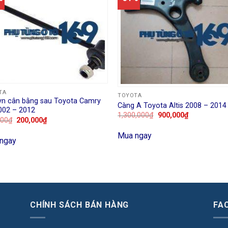
TA
TOYOTA
yn cân bằng sau Toyota Camry
Càng A Toyota Altis 2008 – 2014
002 – 2012
1,300,000
₫
900,000
₫
000
₫
200,000
₫
Mua ngay
ngay
CHÍNH SÁCH BÁN HÀNG
FA