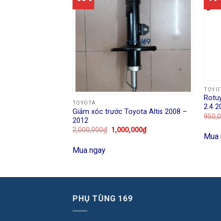
TOYO
Rotu
TOYOTA
2.4 2
Vios 2008 – 2015
Giảm xóc trước Toyota Altis 2008 –
950,
2012
2,000,000
₫
1,000,000
₫
Mua 
Mua ngay
PHỤ TÙNG 169