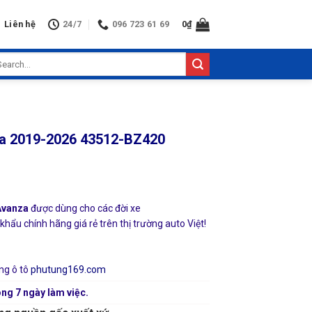
Liên hệ
24/7
096 723 61 69
0
₫
arch
:
za 2019-2026 43512-BZ420
Avanza
được dùng cho các đời xe
khẩu chính hãng giá rẻ trên thị trường auto Việt!
ng ô tô
phutung169.com
ng 7 ngày làm việc.