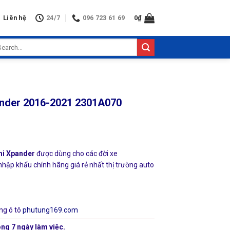
Liên hệ
24/7
096 723 61 69
0
₫
arch
:
ander 2016-2021 2301A070
hi Xpander
được dùng cho các đời xe
nhập khẩu chính hãng giá rẻ nhất thị trường auto
ng ô tô
phutung169.com
ng 7 ngày làm việc.