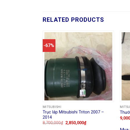
RELATED PRODUCTS
-67%
MITSUBISHI
MITSU
 Xpander 2018 –
Trục láp Mitsubishi Triton 2007 –
Thước
2014
9,00
8,700,000
₫
2,850,000
₫
Mua 