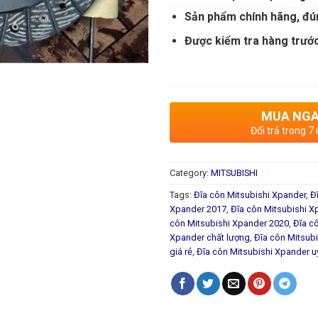
Sản phẩm chính hãng, đú
Được kiểm tra hàng trước
MUA NG
Đổi trả trong 7
Category:
MITSUBISHI
Tags:
Đĩa côn Mitsubishi Xpander
,
Đ
Xpander 2017
,
Đĩa côn Mitsubishi X
côn Mitsubishi Xpander 2020
,
Đĩa c
Xpander chất lượng
,
Đĩa côn Mitsub
giá rẻ
,
Đĩa côn Mitsubishi Xpander uy