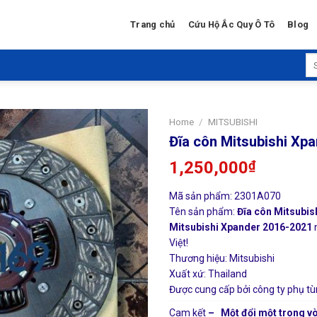
Trang chủ
Cứu Hộ Ắc Quy Ô Tô
Blog
Se
for
Home
/
MITSUBISHI
Đĩa côn Mitsubishi Xp
1,250,000
₫
Mã sản phẩm: 2301A070
Tên sản phẩm:
Đĩa côn Mitsubis
Mitsubishi Xpander 2016-2021
Việt!
Thương hiệu: Mitsubishi
Xuất xứ: Thailand
Được cung cấp bởi công ty phụ tù
Cam kết
– Một đổi một trong vò