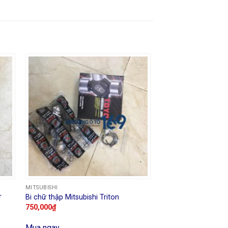
MITSUBISHI
r
Bi chữ thập Mitsubishi Triton
750,000
₫
Mua ngay