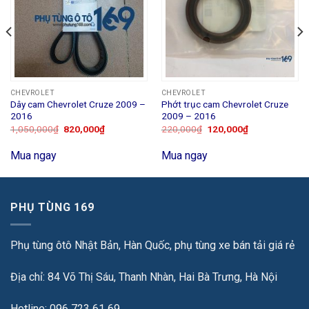
CHEVROLET
CHEVROLET
Dây cam Chevrolet Cruze 2009 –
Phớt trục cam Chevrolet Cruze
2016
2009 – 2016
1,050,000
₫
820,000
₫
220,000
₫
120,000
₫
Mua ngay
Mua ngay
PHỤ TÙNG 169
Phụ tùng ôtô Nhật Bản, Hàn Quốc, phụ tùng xe bán tải giá rẻ
Địa chỉ: 84 Võ Thị Sáu, Thanh Nhàn, Hai Bà Trưng, Hà Nội
Hotline: 096 723 61 69