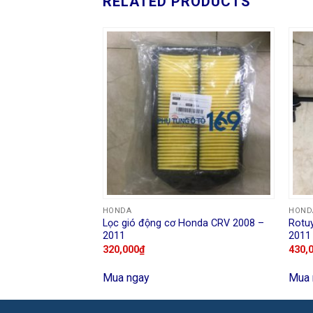
RELATED PRODUCTS
HONDA
HOND
 cửa sau phải
Lọc gió động cơ Honda CRV 2008 –
Rotu
– 2020
2011
2011
320,000
₫
430,
Mua ngay
Mua 