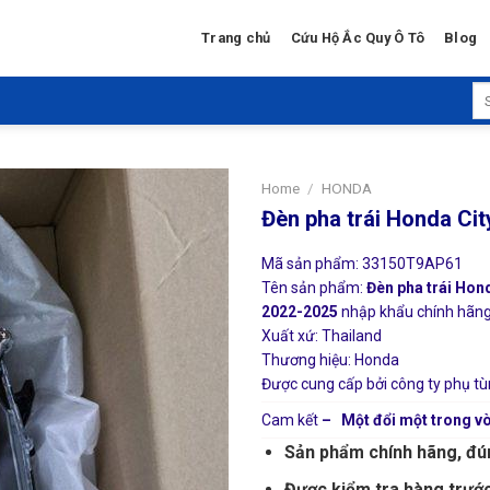
Trang chủ
Cứu Hộ Ắc Quy Ô Tô
Blog
Se
for
Home
/
HONDA
Đèn pha trái Honda C
Mã sản phẩm: 33150T9AP61
Tên sản phẩm:
Đèn pha trái Hon
2022-2025
nhập khẩu chính hãng g
Xuất xứ: Thailand
Thương hiệu: Honda
Được cung cấp bởi công ty phụ tù
Cam kết
– Một đổi một trong vò
Sản phẩm chính hãng, đú
Được kiểm tra hàng trước