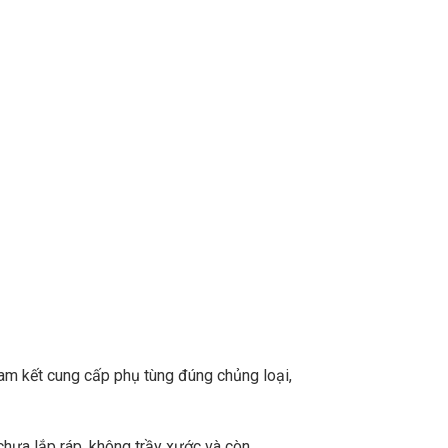
m kết cung cấp phụ tùng đúng chủng loại,
chưa lắp ráp, không trầy xước và còn