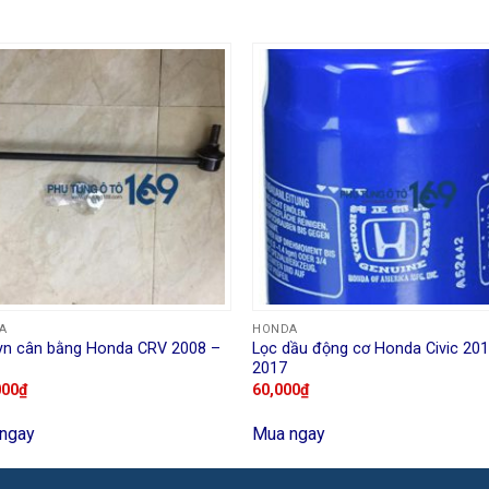
A
HONDA
yn cân bằng Honda CRV 2008 –
Lọc dầu động cơ Honda Civic 20
2017
000
₫
60,000
₫
ngay
Mua ngay