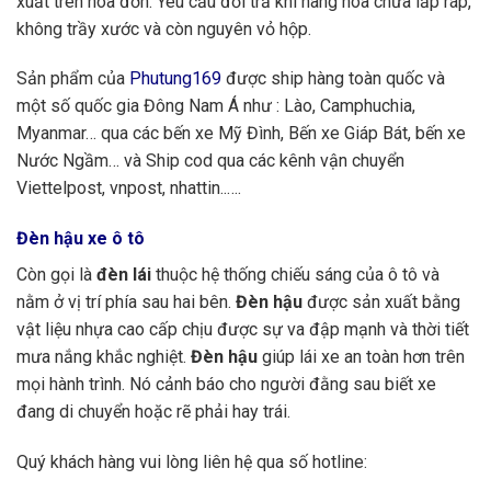
xuất trên hóa đơn. Yêu cầu đổi trả khi hàng hóa chưa lắp ráp,
không trầy xước và còn nguyên vỏ hộp.
Sản phẩm của
Phutung169
được ship hàng toàn quốc và
một số quốc gia Đông Nam Á như : Lào, Camphuchia,
Myanmar… qua các bến xe Mỹ Đình, Bến xe Giáp Bát, bến xe
Nước Ngầm… và Ship cod qua các kênh vận chuyển
Viettelpost, vnpost, nhattin..….
Đèn hậu xe ô tô
Còn gọi là
đèn lái
thuộc hệ thống chiếu sáng của ô tô và
nằm ở vị trí phía sau hai bên.
Đèn hậu
được sản xuất bằng
vật liệu nhựa cao cấp chịu được sự va đập mạnh và thời tiết
mưa nắng khắc nghiệt.
Đèn hậu
giúp lái xe an toàn hơn trên
mọi hành trình. Nó cảnh báo cho người đằng sau biết xe
đang di chuyển hoặc rẽ phải hay trái.
Quý khách hàng vui lòng liên hệ qua số hotline: