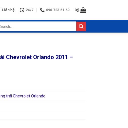
Liên hệ
24/7
096 723 61 69
0
₫
arch
:
ái Chevrolet Orlando 2011 –
ng trái Chevrolet Orlando