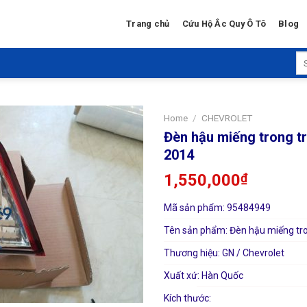
Trang chủ
Cứu Hộ Ắc Quy Ô Tô
Blog
Se
for
Home
/
CHEVROLET
Đèn hậu miếng trong tr
2014
1,550,000
₫
Mã sản phẩm: 95484949
Tên sản phẩm: Đèn hậu miếng tro
Thương hiệu: GN / Chevrolet
Xuất xứ: Hàn Quốc
Kích thước: