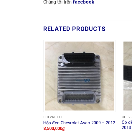
Chúng tôi trên
facebook
RELATED PRODUCTS
CHEVROLET
CHEV
 Colorado có led
Ốp đ
Hộp đen Chevrolet Aveo 2009 – 2012
2013
8,500,000
₫