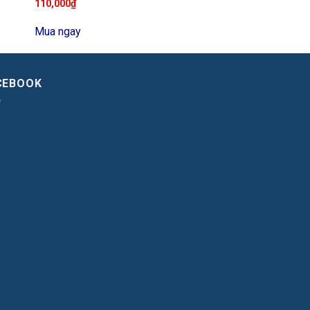
110,000
₫
Mua ngay
CEBOOK