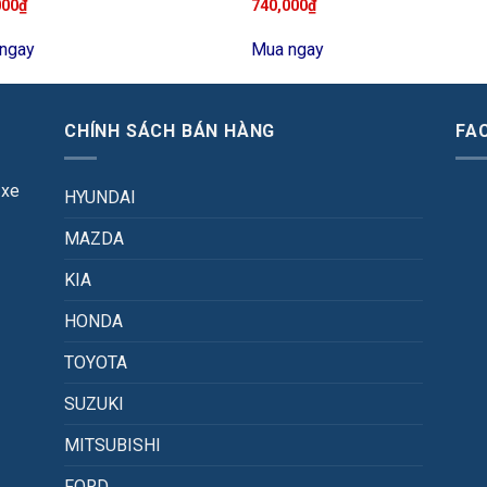
000
₫
740,000
₫
ngay
Mua ngay
CHÍNH SÁCH BÁN HÀNG
FA
 xe
HYUNDAI
MAZDA
KIA
HONDA
TOYOTA
SUZUKI
MITSUBISHI
FORD