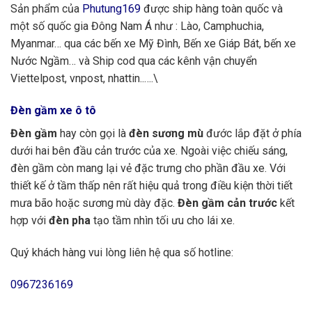
Sản phẩm của
Phutung169
được ship hàng toàn quốc và
một số quốc gia Đông Nam Á như : Lào, Camphuchia,
Myanmar… qua các bến xe Mỹ Đình, Bến xe Giáp Bát, bến xe
Nước Ngầm… và Ship cod qua các kênh vận chuyển
Viettelpost, vnpost, nhattin..….\
Đèn gầm xe ô tô
Đèn gầm
hay còn gọi là
đèn sương mù
đước lắp đặt ở phía
dưới hai bên đầu cản trước của xe. Ngoài việc chiếu sáng,
đèn gầm còn mang lại vẻ đặc trưng cho phần đầu xe. Với
thiết kế ở tầm thấp nên rất hiệu quả trong điều kiện thời tiết
mưa bão hoặc sương mù dày đặc.
Đèn gầm cản trước
kết
hợp với
đèn pha
tạo tầm nhìn tối ưu cho lái xe.
Quý khách hàng vui lòng liên hệ qua số hotline:
0967236169