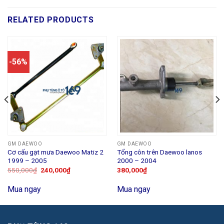
RELATED PRODUCTS
-56%
GM DAEWOO
GM DAEWOO
Cơ cấu gạt mưa Daewoo Matiz 2
Tổng côn trên Daewoo lanos
1999 – 2005
2000 – 2004
550,000
₫
240,000
₫
380,000
₫
Mua ngay
Mua ngay