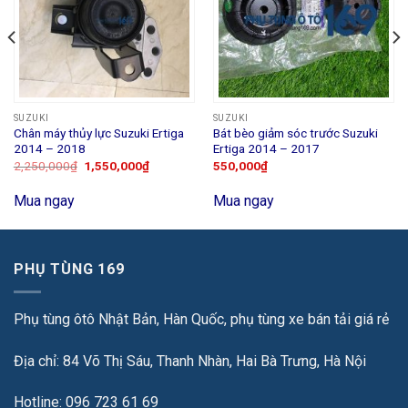
SUZUKI
SUZUKI
Chân máy thủy lực Suzuki Ertiga
Bát bèo giảm sóc trước Suzuki
2014 – 2018
Ertiga 2014 – 2017
2,250,000
₫
1,550,000
₫
550,000
₫
Mua ngay
Mua ngay
PHỤ TÙNG 169
Phụ tùng ôtô Nhật Bản, Hàn Quốc, phụ tùng xe bán tải giá rẻ
Địa chỉ: 84 Võ Thị Sáu, Thanh Nhàn, Hai Bà Trưng, Hà Nội
Hotline: 096 723 61 69