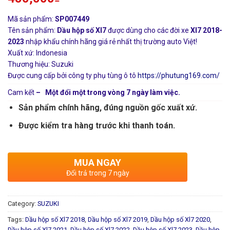
Mã sản phẩm:
SP007449
Tên sản phẩm:
Dầu hộp số Xl7
được dùng cho các đời xe
Xl7 2018-
2023
nhập khẩu chính hãng giá rẻ nhất thị trường auto Việt!
Xuất xứ: Indonesia
Thương hiệu: Suzuki
Được cung cấp bởi công ty phụ tùng ô tô
https://phutung169.com/
Cam kết
– Một đổi một trong vòng 7 ngày làm việc.
Sản phẩm chính hãng, đúng nguồn gốc xuất xứ.
Được kiểm tra hàng trước khi thanh toán.
MUA NGAY
Đổi trả trong 7 ngày
Category:
SUZUKI
Tags:
Dầu hộp số Xl7 2018
,
Dầu hộp số Xl7 2019
,
Dầu hộp số Xl7 2020
,
Dầu hộp số Xl7 2021
,
Dầu hộp số Xl7 2022
,
Dầu hộp số Xl7 2023
,
Dầu hộp