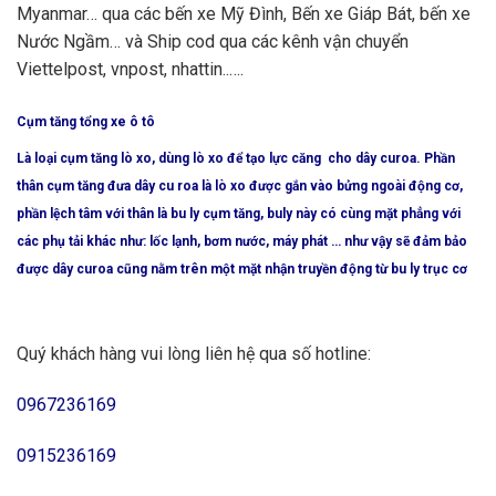
Myanmar… qua các bến xe Mỹ Đình, Bến xe Giáp Bát, bến xe
Nước Ngầm… và Ship cod qua các kênh vận chuyển
Viettelpost, vnpost, nhattin..….
Cụm tăng tổng xe ô tô
Là loại cụm tăng lò xo, dùng lò xo để tạo lực căng cho dây curoa. Phần
thân cụm tăng đưa dây cu roa là lò xo được gắn vào bửng ngoài động cơ,
phần lệch tâm với thân là bu ly cụm tăng, buly này có cùng mặt phẳng với
các phụ tải khác như: lốc lạnh, bơm nước, máy phát … như vậy sẽ đảm bảo
được dây curoa cũng nằm trên một mặt nhận truyền động từ bu ly trục cơ
Quý khách hàng vui lòng liên hệ qua số hotline:
0967236169
0915236169