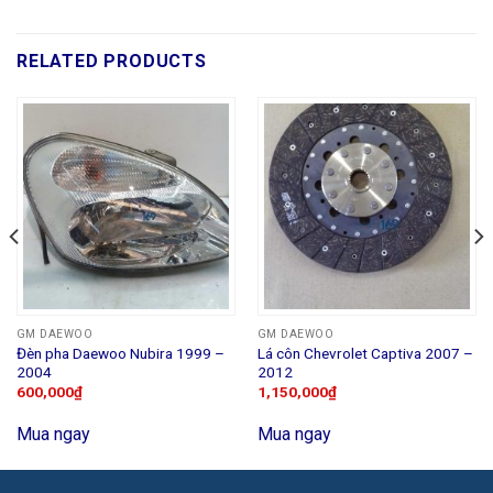
RELATED PRODUCTS
GM DAEWOO
GM DAEWOO
Đèn pha Daewoo Nubira 1999 –
Lá côn Chevrolet Captiva 2007 –
2004
2012
600,000
₫
1,150,000
₫
Mua ngay
Mua ngay