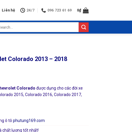
Liên hệ
24/7
096 723 61 69
0
₫
arch
:
et Colorado 2013 – 2018
evrolet Colorado
được dụng cho các đời xe
olorado 2015, Colorado 2016, Colorado 2017,
ng ô tô
phutung169.com
à chất lượng tốt nhất!