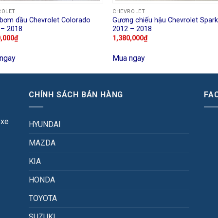
ROLET
CHEVROLET
bơm dầu Chevrolet Colorado
Gương chiếu hậu Chevrolet Spar
 – 2018
2012 – 2018
0,000
₫
1,380,000
₫
ngay
Mua ngay
CHÍNH SÁCH BÁN HÀNG
FA
 xe
HYUNDAI
MAZDA
KIA
HONDA
TOYOTA
SUZUKI