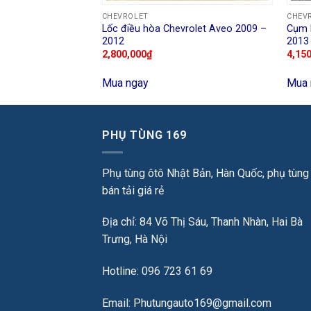
CHEVROLET
CHEV
vrolet Captiva
Lốc điều hòa Chevrolet Aveo 2009 –
Cụm 
2012
2013
2,800,000
₫
4,15
Mua ngay
Mua 
PHỤ TÙNG 169
Phụ tùng ôtô Nhật Bản, Hàn Quốc, phụ tùng
bán tải giá rẻ
Địa chỉ: 84 Võ Thị Sáu, Thanh Nhàn, Hai Bà
Trưng, Hà Nội
Hotline: 096 723 61 69
Email: Phutungauto169@gmail.com