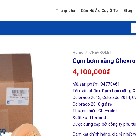
Trang chủ
Cứu Hộ Ắc Quy Ô Tô
Blog
Se
for
Home
/
CHEVROLET
Cụm bơm xăng Chevrol
4,100,000
₫
Mã sản phẩm: 94770461
Tên sản phẩm:
Cụm bơm xăng Ch
Colorado 2013, Colorado 2014, C
Colorado 2018 giá rẻ
Thương hiệu: Chevrolet
Xuất xứ: Thailand
Được cung cấp bởi công ty phụ tù
Cam kết chính hãng, giá rẻ nhất v