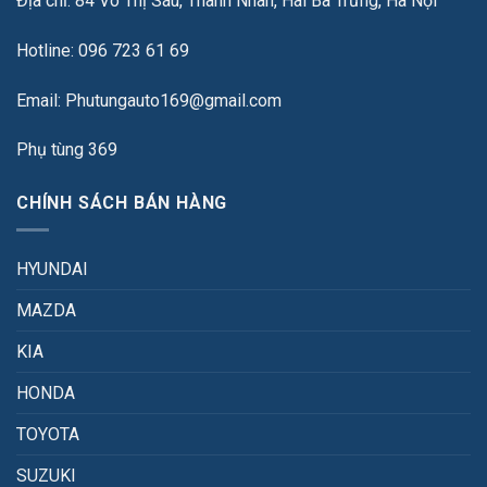
Địa chỉ: 84 Võ Thị Sáu, Thanh Nhàn, Hai Bà Trưng, Hà Nội
Hotline: 096 723 61 69
Email: Phutungauto169@gmail.com
Phụ tùng 369
CHÍNH SÁCH BÁN HÀNG
HYUNDAI
MAZDA
KIA
HONDA
TOYOTA
SUZUKI