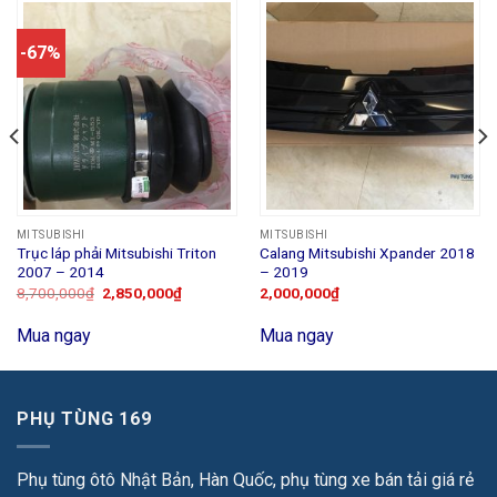
-67%
MITSUBISHI
MITSUBISHI
Trục láp phải Mitsubishi Triton
Calang Mitsubishi Xpander 2018
2007 – 2014
– 2019
8,700,000
₫
2,850,000
₫
2,000,000
₫
Mua ngay
Mua ngay
PHỤ TÙNG 169
Phụ tùng ôtô Nhật Bản, Hàn Quốc, phụ tùng xe bán tải giá rẻ