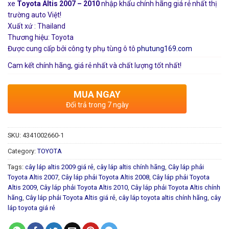
xe
Toyota Altis 2007 – 2010
nhập khẩu chính hãng giá rẻ nhất thị
trường auto Việt!
Xuất xứ : Thailand
Thương hiệu: Toyota
Được cung cấp bởi công ty phụ tùng ô tô
phutung169.com
Cam kết chính hãng, giá rẻ nhất và chất lượng tốt nhất!
MUA NGAY
Đổi trả trong 7 ngày
SKU:
4341002660-1
Category:
TOYOTA
Tags:
cây láp altis 2009 giá rẻ
,
cây láp altis chính hãng
,
Cây láp phải
Toyota Altis 2007
,
Cây láp phải Toyota Altis 2008
,
Cây láp phải Toyota
Altis 2009
,
Cây láp phải Toyota Altis 2010
,
Cây láp phải Toyota Altis chính
hãng
,
Cây láp phải Toyota Altis giá rẻ
,
cây láp toyota altis chính hãng
,
cây
láp toyota giá rẻ