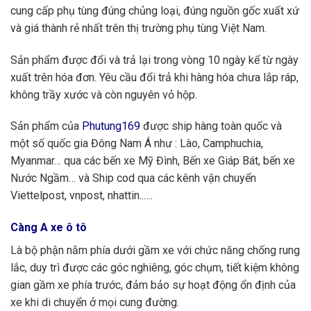
cung cấp phụ tùng đúng chủng loại, đúng nguồn gốc xuất xứ
và giá thành rẻ nhất trên thị trường phụ tùng Việt Nam.
Sản phẩm được đổi và trả lại trong vòng 10 ngày kể từ ngày
xuất trên hóa đơn. Yêu cầu đổi trả khi hàng hóa chưa lắp ráp,
không trầy xước và còn nguyên vỏ hộp.
Sản phẩm của
Phutung169
được ship hàng toàn quốc và
một số quốc gia Đông Nam Á như : Lào, Camphuchia,
Myanmar… qua các bến xe Mỹ Đình, Bến xe Giáp Bát, bến xe
Nước Ngầm… và Ship cod qua các kênh vận chuyển
Viettelpost, vnpost, nhattin..….
Càng A xe ô tô
Là bộ phận nằm phía dưới gầm xe với chức năng chống rung
lắc, duy trì được các góc nghiêng, góc chụm, tiết kiệm không
gian gầm xe phía trước, đảm bảo sự hoạt động ổn định của
xe khi di chuyển ở mọi cung đường.