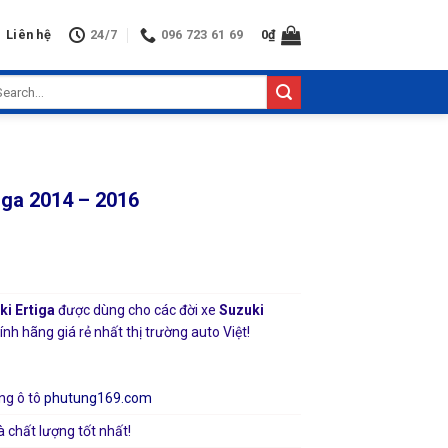
Liên hệ
24/7
096 723 61 69
0
₫
arch
:
iga 2014 – 2016
ki Ertiga
được dùng cho các đời xe
Suzuki
nh hãng giá rẻ nhất thị trường auto Việt!
ng ô tô
phutung169.com
à chất lượng tốt nhất!