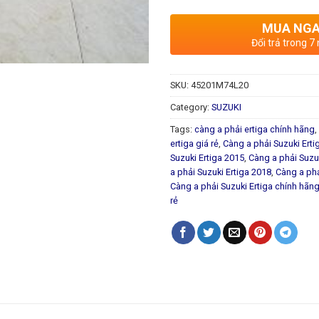
MUA NG
Đổi trả trong 7
SKU:
45201M74L20
Category:
SUZUKI
Tags:
càng a phải ertiga chính hãng
,
ertiga giá rẻ
,
Càng a phải Suzuki Erti
Suzuki Ertiga 2015
,
Càng a phải Suzu
a phải Suzuki Ertiga 2018
,
Càng a phả
Càng a phải Suzuki Ertiga chính hãn
rẻ