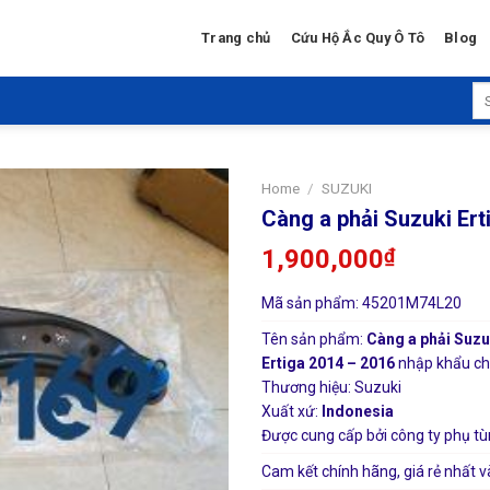
Trang chủ
Cứu Hộ Ắc Quy Ô Tô
Blog
Se
for
Home
/
SUZUKI
Càng a phải Suzuki Ert
1,900,000
₫
Mã sản phẩm: 45201M74L20
Tên sản phẩm:
Càng a phải Suzu
Ertiga 2014 – 2016
nhập khẩu chí
Thương hiệu: Suzuki
Xuất xứ:
Indonesia
Được cung cấp bởi công ty phụ tù
Cam kết chính hãng, giá rẻ nhất v