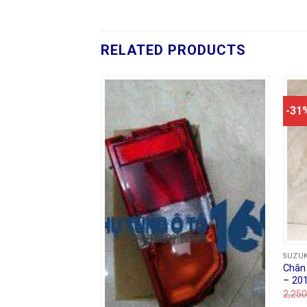
RELATED PRODUCTS
-31
SUZUK
trước Suzuki Ertiga
Chân 
– 20
2,250