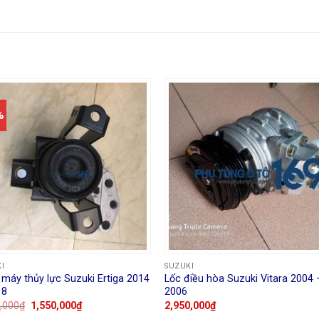
%
I
SUZUKI
máy thủy lực Suzuki Ertiga 2014
Lốc điều hòa Suzuki Vitara 2004 
18
2006
,000
₫
1,550,000
₫
2,950,000
₫