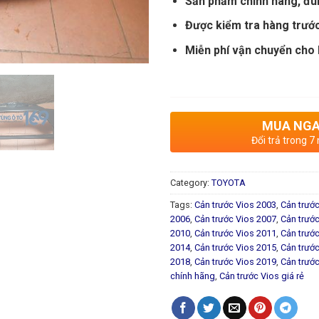
Sản phẩm chính hãng, đú
Được kiểm tra hàng trước
Miễn phí vận chuyển cho h
MUA NG
Đổi trả trong 7
Category:
TOYOTA
Tags:
Cản trước Vios 2003
,
Cản trướ
2006
,
Cản trước Vios 2007
,
Cản trướ
2010
,
Cản trước Vios 2011
,
Cản trướ
2014
,
Cản trước Vios 2015
,
Cản trướ
2018
,
Cản trước Vios 2019
,
Cản trướ
chính hãng
,
Cản trước Vios giá rẻ