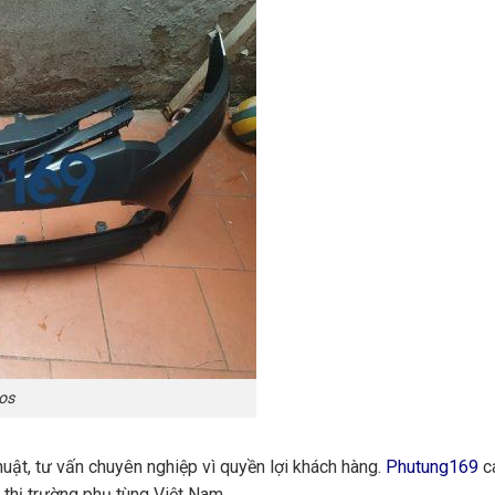
os
huật, tư vấn chuyên nghiệp vì quyền lợi khách hàng.
Phutung169
ca
 thị trường phụ tùng Việt Nam.