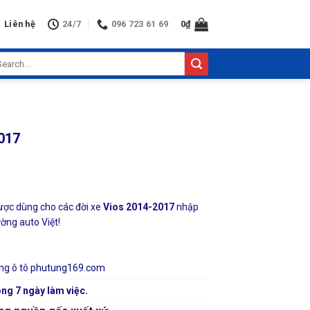
Liên hệ
24/7
096 723 61 69
0
₫
arch
:
017
ợc dùng cho các đời xe
Vios 2014-2017
nhập
ường auto Việt!
ng ô tô
phutung169.com
ng 7 ngày làm việc.