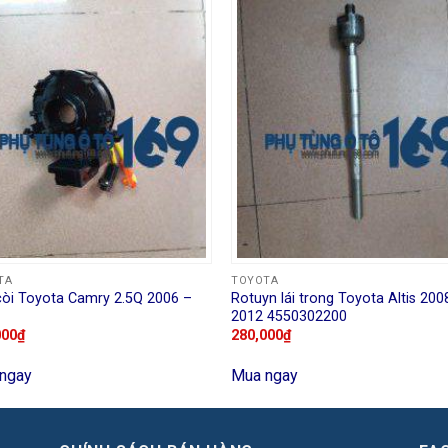
TA
TOYOTA
còi Toyota Camry 2.5Q 2006 –
Rotuyn lái trong Toyota Altis 200
2012 4550302200
000
₫
280,000
₫
ngay
Mua ngay