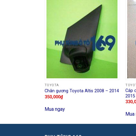
oài Toyota
TOYOTA
TOYO
014
Cáp 
Chân gương Toyota Altis 2008 – 2014
00
₫
2015
350,000
₫
330,
Mua ngay
Mua 