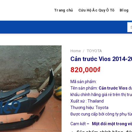
Trang chủ
Cứu Hộ Ắc Quy Ô Tô
Blog
Se
for
Home
/
TOYOTA
Cản trước Vios 2014-2
820,000
₫
Mã sản phẩm:
Tên sản phẩm:
Cản trước Vios
đư
khẩu chính hãng giá rẻ trên thị tr
Xuất xứ : Thailand
Thương hiệu: Toyota
Được cung cấp bởi công ty phụ tù
Cam kết
– Một đổi một trong vò