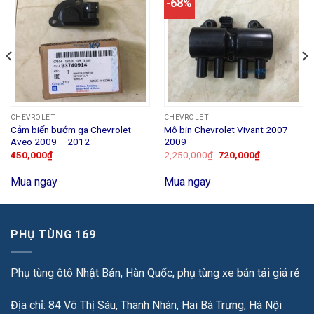
-68%
CHEVROLET
CHEVROLET
Cảm biến bướm ga Chevrolet
Mô bin Chevrolet Vivant 2007 –
Aveo 2009 – 2012
2009
450,000
₫
2,250,000
₫
720,000
₫
Mua ngay
Mua ngay
PHỤ TÙNG 169
Phụ tùng ôtô Nhật Bản, Hàn Quốc, phụ tùng xe bán tải giá rẻ
Địa chỉ: 84 Võ Thị Sáu, Thanh Nhàn, Hai Bà Trưng, Hà Nội