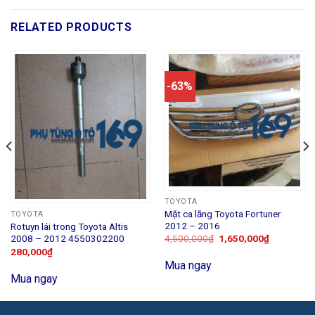
RELATED PRODUCTS
-63%
TOYOTA
Mặt ca lăng Toyota Fortuner
TOYOTA
2012 – 2016
Rotuyn lái trong Toyota Altis
2008 – 2012 4550302200
4,500,000
₫
1,650,000
₫
280,000
₫
Mua ngay
Mua ngay