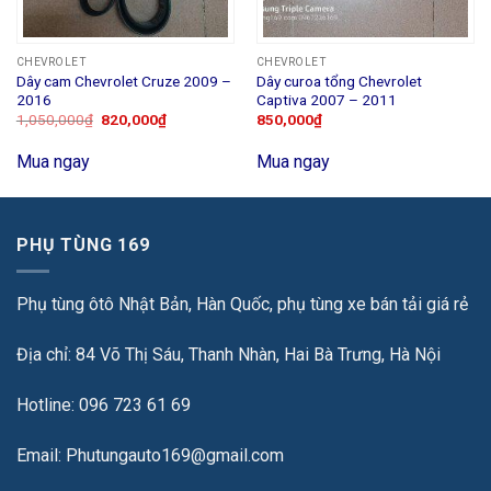
CHEVROLET
CHEVROLET
Dây cam Chevrolet Cruze 2009 –
Dây curoa tổng Chevrolet
2016
Captiva 2007 – 2011
1,050,000
₫
820,000
₫
850,000
₫
Mua ngay
Mua ngay
PHỤ TÙNG 169
Phụ tùng ôtô Nhật Bản, Hàn Quốc, phụ tùng xe bán tải giá rẻ
Địa chỉ: 84 Võ Thị Sáu, Thanh Nhàn, Hai Bà Trưng, Hà Nội
Hotline: 096 723 61 69
Email: Phutungauto169@gmail.com