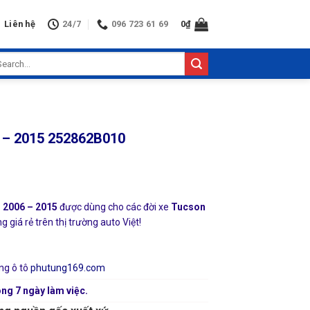
Liên hệ
24/7
096 723 61 69
0
₫
arch
:
6 – 2015 252862B010
n 2006 – 2015
được dùng cho các đời xe
Tucson
 giá rẻ trên thị trường auto Việt!
ng ô tô
phutung169.com
ng 7 ngày làm việc.