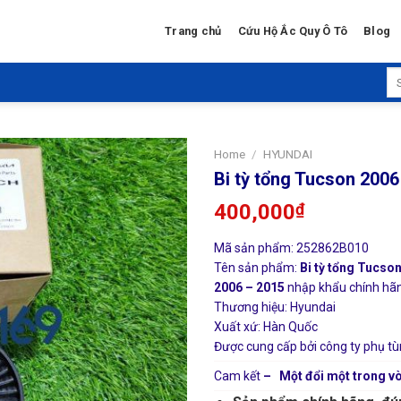
Trang chủ
Cứu Hộ Ắc Quy Ô Tô
Blog
Se
for
Home
/
HYUNDAI
Bi tỳ tổng Tucson 200
400,000
₫
Mã sản phẩm: 252862B010
Tên sản phẩm:
Bi tỳ tổng Tucso
2006 – 2015
nhập khẩu chính hãng
Thương hiệu: Hyundai
Xuất xứ: Hàn Quốc
Được cung cấp bởi công ty phụ tù
Cam kết
– Một đổi một trong vò