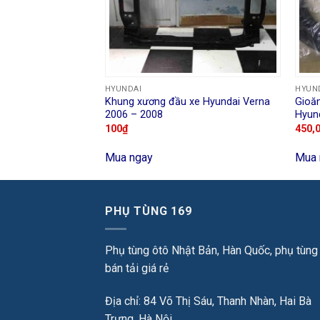
 Getz 2006 – 2010
HYUNDAI
HYUN
00
₫
Khung xương đầu xe Hyundai Verna
Gioă
2006 – 2008
Hyun
100
₫
450,
Mua ngay
Mua 
PHỤ TÙNG 169
Phụ tùng ôtô Nhật Bản, Hàn Quốc, phụ tùng
bán tải giá rẻ
Địa chỉ: 84 Võ Thị Sáu, Thanh Nhàn, Hai Bà
Trưng, Hà Nội