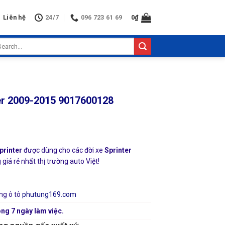
Liên hệ
24/7
096 723 61 69
0
₫
arch
:
ter 2009-2015 9017600128
printer
được dùng cho các đời xe
Sprinter
iá rẻ nhất thị trường auto Việt!
ng ô tô
phutung169.com
ng 7 ngày làm việc.