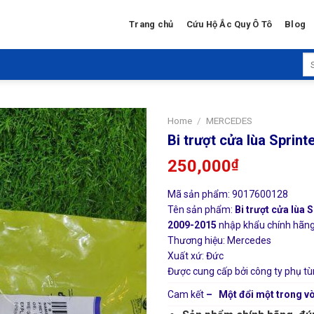
Trang chủ
Cứu Hộ Ắc Quy Ô Tô
Blog
Se
for
Home
/
MERCEDES
Bi trượt cửa lùa Sprin
250,000
₫
Mã sản phẩm: 9017600128
Tên sản phẩm:
Bi trượt cửa lùa S
2009-2015
nhập khẩu chính hãng g
Thương hiệu: Mercedes
Xuất xứ: Đức
Được cung cấp bởi công ty phụ tù
Cam kết
– Một đổi một trong vò