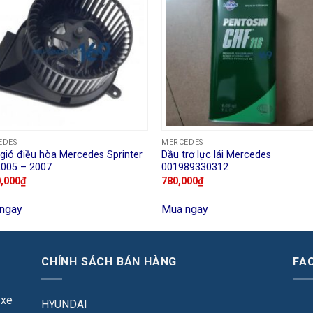
EDES
MERCEDES
gió điều hòa Mercedes Sprinter
Dầu trơ lực lái Mercedes
2005 – 2007
001989330312
0,000
₫
780,000
₫
ngay
Mua ngay
CHÍNH SÁCH BÁN HÀNG
FA
 xe
HYUNDAI