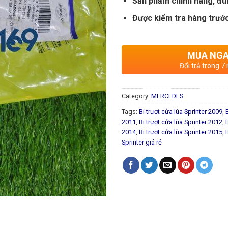
Sản phẩm chính hãng, đú
Được kiểm tra hàng trước
MUA NG
Đổi trả trong 7
Category:
MERCEDES
Tags:
Bi trượt cửa lùa Sprinter 2009
,
2011
,
Bi trượt cửa lùa Sprinter 2012
,
2014
,
Bi trượt cửa lùa Sprinter 2015
,
Sprinter giá rẻ