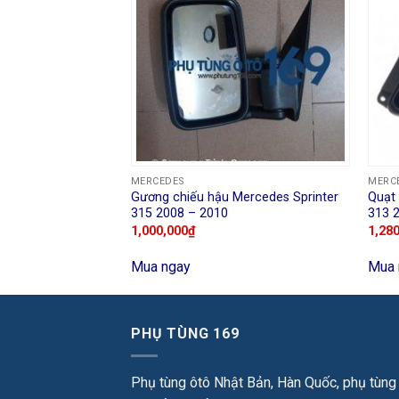
MERCEDES
MERC
hải Mercedes C300
Gương chiếu hậu Mercedes Sprinter
Quạt 
315 2008 – 2010
313 
1,000,000
₫
1,28
Mua ngay
Mua 
PHỤ TÙNG 169
Phụ tùng ôtô Nhật Bản, Hàn Quốc, phụ tùng