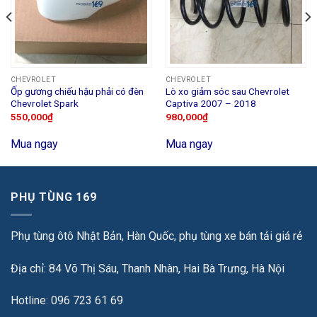
CHEVROLET
CHEVROLET
Ốp gương chiếu hậu phải có đèn
Lò xo giảm sóc sau Chevrolet
Chevrolet Spark
Captiva 2007 – 2018
550,000
₫
980,000
₫
Mua ngay
Mua ngay
PHỤ TÙNG 169
Phụ tùng ôtô Nhật Bản, Hàn Quốc, phụ tùng xe bán tải giá rẻ
Địa chỉ: 84 Võ Thị Sáu, Thanh Nhàn, Hai Bà Trưng, Hà Nội
Hotline: 096 723 61 69