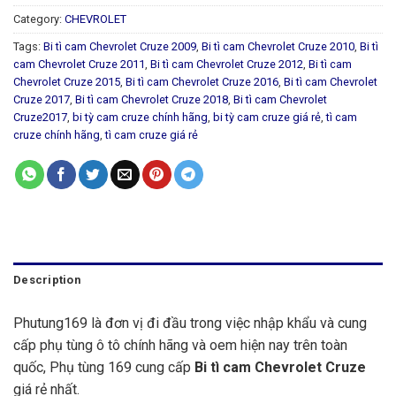
Category:
CHEVROLET
Tags:
Bi tì cam Chevrolet Cruze 2009
,
Bi tì cam Chevrolet Cruze 2010
,
Bi tì
cam Chevrolet Cruze 2011
,
Bi tì cam Chevrolet Cruze 2012
,
Bi tì cam
Chevrolet Cruze 2015
,
Bi tì cam Chevrolet Cruze 2016
,
Bi tì cam Chevrolet
Cruze 2017
,
Bi tì cam Chevrolet Cruze 2018
,
Bi tì cam Chevrolet
Cruze2017
,
bi tỳ cam cruze chính hãng
,
bi tỳ cam cruze giá rẻ
,
tì cam
cruze chính hãng
,
tì cam cruze giá rẻ
Description
Phutung169 là đơn vị đi đầu trong việc nhập khẩu và cung
cấp phụ tùng ô tô chính hãng và oem hiện nay trên toàn
quốc, Phụ tùng 169 cung cấp
Bi tì cam Chevrolet Cruze
giá rẻ nhất.