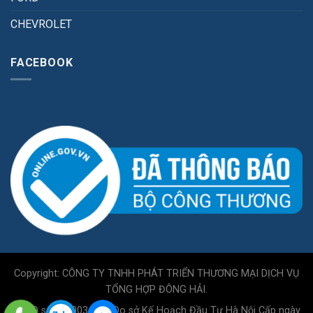
CHEVROLET
FACEBOOK
Copyright: CÔNG TY TNHH PHÁT TRIỂN THƯƠNG MẠI DỊCH VỤ
TỔNG HỢP ĐÔNG HẢI.
GPKD số 0110034717 Do sở Kế Hoạch Đầu Tư Hà Nội Cấp ngày