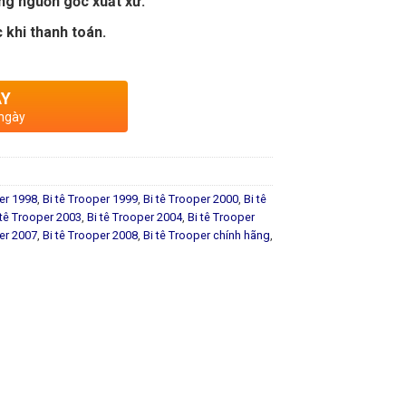
ng nguồn gốc xuất xứ.
 khi thanh toán.
AY
 ngày
per 1998
,
Bi tê Trooper 1999
,
Bi tê Trooper 2000
,
Bi tê
 tê Trooper 2003
,
Bi tê Trooper 2004
,
Bi tê Trooper
per 2007
,
Bi tê Trooper 2008
,
Bi tê Trooper chính hãng
,