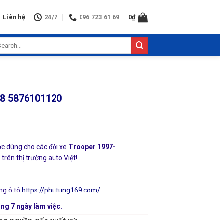
Liên hệ
24/7
096 723 61 69
0
₫
arch
:
08 5876101120
c dùng cho các đời xe
Trooper 1997-
trên thị trường auto Việt!
ng ô tô
https://phutung169.com/
ng 7 ngày làm việc.