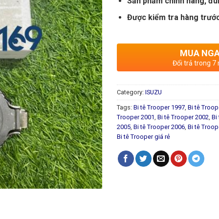
Sản phẩm chính hãng, đú
Được kiểm tra hàng trước
MUA NG
Đổi trả trong 7
Category:
ISUZU
Tags:
Bi tê Trooper 1997
,
Bi tê Troo
Trooper 2001
,
Bi tê Trooper 2002
,
Bi
2005
,
Bi tê Trooper 2006
,
Bi tê Troo
Bi tê Trooper giá rẻ