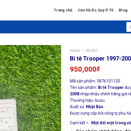
Trang chủ
Cứu Hộ Ắc Quy Ô Tô
Blog
Se
for
Home
/
ISUZU
Bi tê Trooper 1997-20
950,000
₫
Mã sản phẩm: 5876101120
Tên sản phẩm:
Bi tê Trooper
đượ
2008
nhập khẩu chính hãng giá rẻ 
Thương hiệu: Isuzu
Xuất xứ:
Nhật Bản
Được cung cấp bởi công ty phụ tù
Cam kết
– Một đổi một trong vò