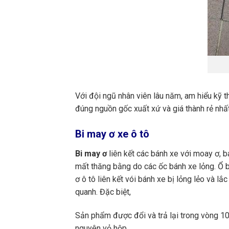
Với đội ngũ nhân viên lâu năm, am hiểu kỹ t
đúng nguồn gốc xuất xứ và giá thành rẻ nhất
Bi may ơ xe ô tô
Bi may ơ
liên kết các bánh xe với moay ơ, b
mất thăng bằng do các ốc bánh xe lỏng. Ổ b
ơ ô tô liên kết vói bánh xe bị lỏng lẻo và l
quanh. Đặc biệt,
Sản phẩm được đổi và trả lại trong vòng 10 
nguyên vỏ hộp.