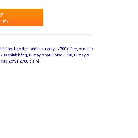
AY
 ngày
nh hãng
,
bạc đạn bánh sau zotye z700 giá rẻ
,
bi mai ơ
z700 chính hãng
,
Bi may ơ sau Zotye Z700
,
Bi may ơ
 sau Zotye Z700 giá rẻ