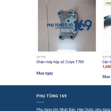
ZOTYE
ZOTY
c Zotye T700
Chân máy hộp số Zotye T700
Cản 
1,65
Mua ngay
Mua 
PHỤ TÙNG 169
Phụ tùng ôtô Nhật Bản, Hàn Quốc, phụ tùng