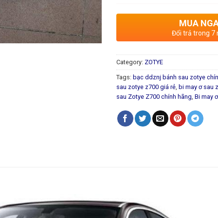
MUA NG
Đổi trả trong 7
Category:
ZOTYE
Tags:
bạc ddznj bánh sau zotye chí
sau zotye z700 giá rẻ
,
bi may ơ sau 
sau Zotye Z700 chính hãng
,
Bi may ơ