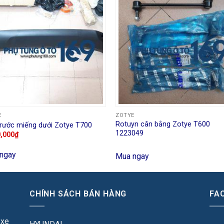
E
ZOTYE
Rotuyn cân bằng Zotye T600
trước miếng dưới Zotye T700
1223049
0,000
₫
ngay
Mua ngay
CHÍNH SÁCH BÁN HÀNG
FA
 xe