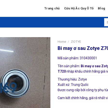
Trang chủ
Cứu Hộ Ắc Quy Ô Tô
Blog
Se
for
Home
/
ZOTYE
Bi may ơ sau Zotye Z
Mã sản phẩm: 310430001
Tên sản phẩm:
Bi may ơ sau Zot
T720
nhập khẩu chính hãng giá rẻ 
Thương hiệu: Zotye
Xuất xứ: Trung Quốc
Được cung cấp bởi công ty phụ tù
Cam kết chính hãng, giá rẻ nhất v