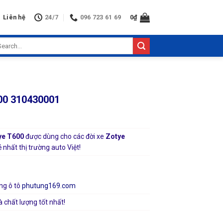
Liên hệ
24/7
096 723 61 69
0
₫
arch
:
700 310430001
ye T600
được dùng cho các đời xe
Zotye
nhất thị trường auto Việt!
ng ô tô
phutung169.com
à chất lượng tốt nhất!