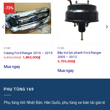
-73%
FORD
FORD
Bầu trợ lực phanh Ford Ranger
Calang Ford Ranger 2016 – 2019
2005 – 2012
6,850,000
₫
1,850,000
₫
3,750,000
₫
Mua ngay
Mua ngay
PHỤ TÙNG 169
Phụ tùng ôtô Nhật Bản, Hàn Quốc, phụ tùng xe bán tải giá rẻ