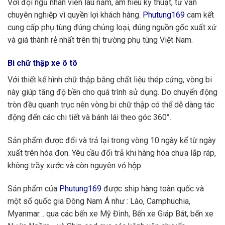
Với đội ngũ nhân viên lâu năm, am hiểu kỹ thuật, tư vấn
chuyên nghiệp vì quyền lợi khách hàng.
Phutung169
cam kết
cung cấp phụ tùng đúng chủng loại, đúng nguồn gốc xuất xứ
và giá thành rẻ nhất trên thị trường phụ tùng Việt Nam.
Bi chữ thập xe ô tô
Với thiết kế hình chữ thập bằng chất liệu thép cứng, vòng bi
này giúp tăng độ bền cho quá trình sử dụng. Do chuyển động
tròn đều quanh trục nên vòng bi chữ thập có thể dễ dàng tác
động đến các chi tiết và bánh lái theo góc 360°.
Sản phẩm được đổi và trả lại trong vòng 10 ngày kể từ ngày
xuất trên hóa đơn. Yêu cầu đổi trả khi hàng hóa chưa lắp ráp,
không trầy xước và còn nguyên vỏ hộp.
Sản phẩm của
Phutung169
được ship hàng toàn quốc và
một số quốc gia Đông Nam Á như : Lào, Camphuchia,
Myanmar… qua các bến xe Mỹ Đình, Bến xe Giáp Bát, bến xe