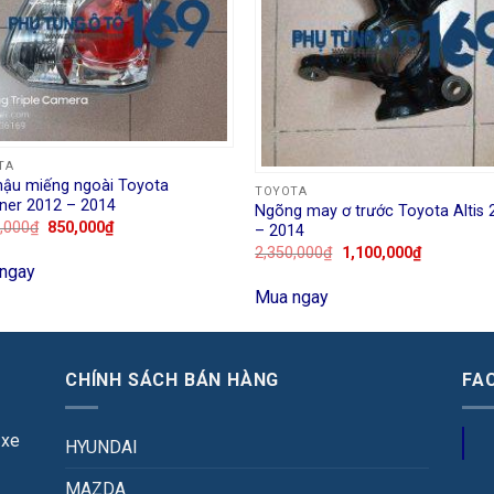
TA
hậu miếng ngoài Toyota
TOYOTA
uner 2012 – 2014
Ngõng may ơ trước Toyota Altis 
,000
₫
850,000
₫
– 2014
2,350,000
₫
1,100,000
₫
ngay
Mua ngay
CHÍNH SÁCH BÁN HÀNG
FA
 xe
HYUNDAI
MAZDA