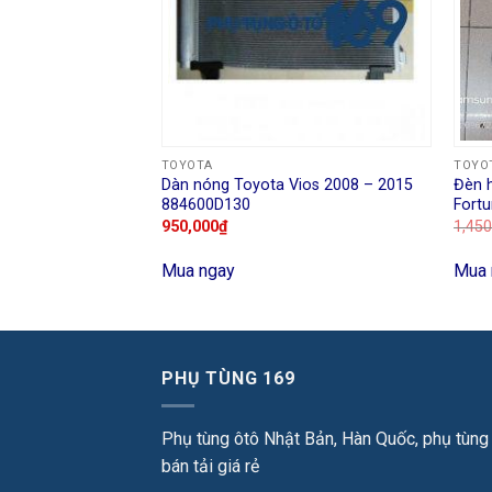
TOYOTA
TOYO
yota Altis 2008 –
Dàn nóng Toyota Vios 2008 – 2015
Đèn 
884600D130
Fort
,000
₫
950,000
₫
1,450
Mua ngay
Mua 
PHỤ TÙNG 169
Phụ tùng ôtô Nhật Bản, Hàn Quốc, phụ tùng
bán tải giá rẻ