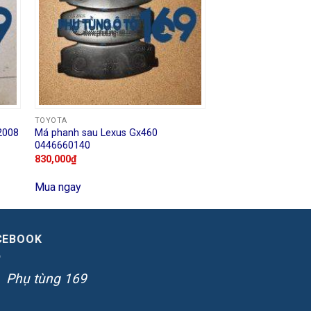
TOYOTA
2008
Má phanh sau Lexus Gx460
0446660140
830,000
₫
Mua ngay
CEBOOK
Phụ tùng 169