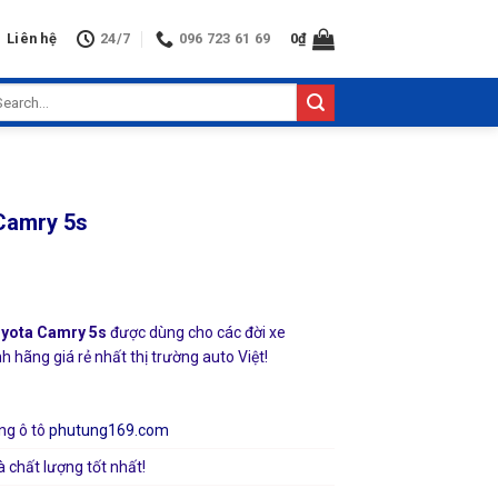
Liên hệ
24/7
096 723 61 69
0
₫
arch
:
 Camry 5s
oyota Camry 5s
được dùng cho các đời xe
 hãng giá rẻ nhất thị trường auto Việt!
ng ô tô
phutung169.com
à chất lượng tốt nhất!