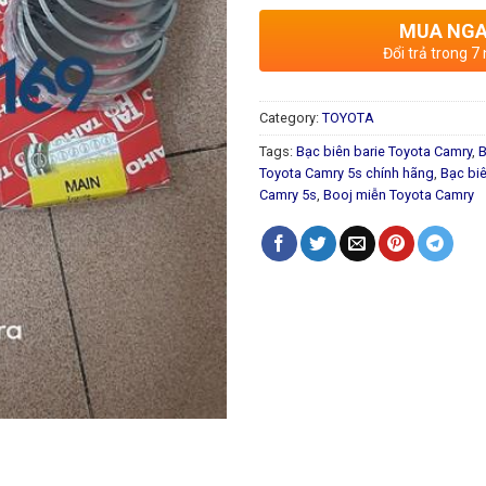
MUA NG
Đổi trả trong 7
Category:
TOYOTA
Tags:
Bạc biên barie Toyota Camry
,
B
Toyota Camry 5s chính hãng
,
Bạc biê
Camry 5s
,
Booj miễn Toyota Camry