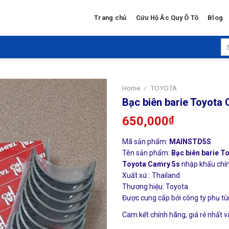
Trang chủ
Cứu Hộ Ắc Quy Ô Tô
Blog
Se
for
Home
/
TOYOTA
Bạc biên barie Toyota
650,000
₫
Mã sản phẩm:
MAINSTD5S
Tên sản phẩm:
Bạc biên barie T
Toyota Camry 5s
nhập khẩu chính
Xuất xứ : Thailand
Thương hiệu: Toyota
Được cung cấp bởi công ty phụ tù
Cam kết chính hãng, giá rẻ nhất v