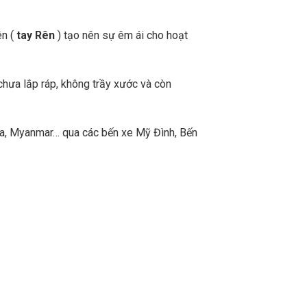
ên (
tay Rên
) tạo nên sự êm ái cho hoạt
chưa lắp ráp, không trầy xước và còn
a, Myanmar… qua các bến xe Mỹ Đình, Bến