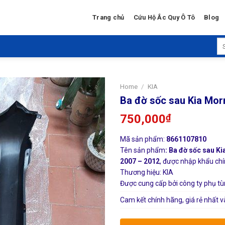
Trang chủ
Cứu Hộ Ắc Quy Ô Tô
Blog
Se
for
Home
/
KIA
Ba đờ sốc sau Kia Mor
750,000
₫
Mã sản phẩm:
8661107810
Tên sản phẩm
: Ba đờ sốc sau K
2007 – 2012
, được nhập khẩu chín
Thương hiệu: KIA
Được cung cấp bởi công ty phụ tù
Cam kết chính hãng, giá rẻ nhất v