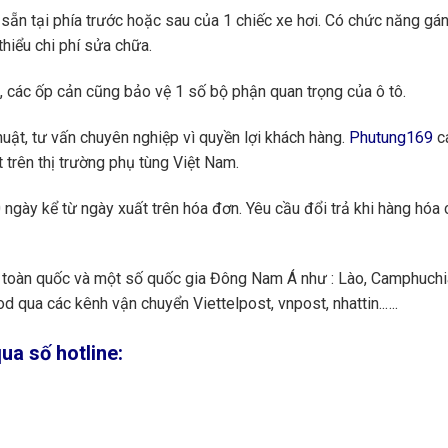
ẵn tại phía trước hoặc sau của 1 chiếc xe hơi. Có chức năng gán
thiểu chi phí sửa chữa.
, các ốp cản cũng bảo vệ 1 số bộ phận quan trọng của ô tô.
huật, tư vấn chuyên nghiệp vì quyền lợi khách hàng.
Phutung169
ca
 trên thị trường phụ tùng Việt Nam.
ngày kể từ ngày xuất trên hóa đơn. Yêu cầu đổi trả khi hàng hóa 
toàn quốc và một số quốc gia Đông Nam Á như : Lào, Camphuchi
 qua các kênh vận chuyển Viettelpost, vnpost, nhattin..….
ua số hotline: