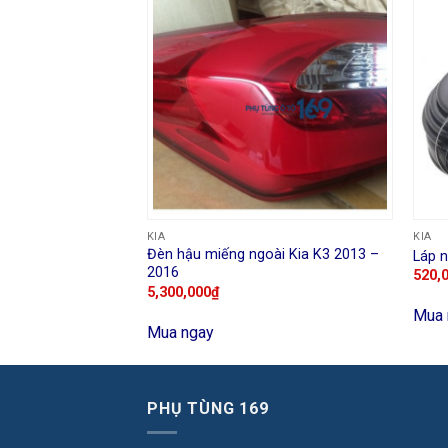
Kia Carens 2007 –
KIA
KIA
Đèn hậu miếng ngoài Kia K3 2013 –
Láp n
₫
2016
520,
5,300,000
₫
Mua 
Mua ngay
PHỤ TÙNG 169