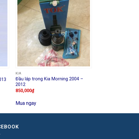
KIA
Đầu láp trong Kia Morning 2004 –
013
2012
850,000
₫
Mua ngay
CEBOOK