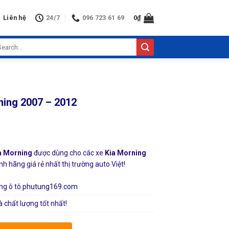
Liên hệ
24/7
096 723 61 69
0
₫
arch
:
ning 2007 – 2012
ia Morning
được dùng cho các xe
Kia Morning
h hãng giá rẻ nhất thị trường auto Việt!
ng ô tô
phutung169.com
à chất lượng tốt nhất!