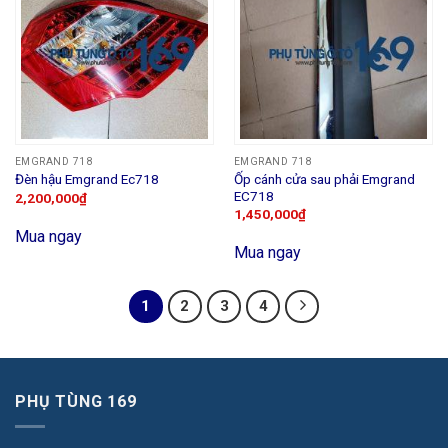
EMGRAND 718
EMGRAND 718
Ốp cánh cửa sau phải Emgrand
Đèn hậu Emgrand Ec718
EC718
2,200,000
₫
1,450,000
₫
Mua ngay
Mua ngay
1
2
3
4
PHỤ TÙNG 169