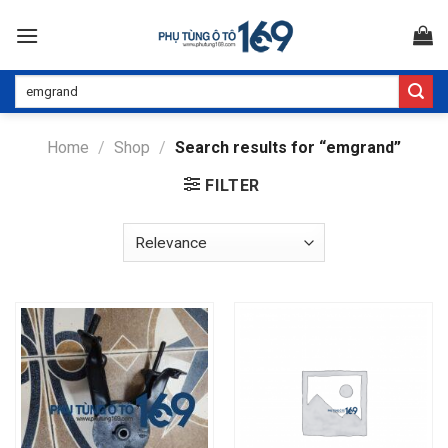
Skip
to
content
Search
for:
Home
/
Shop
/
Search results for “emgrand”
FILTER