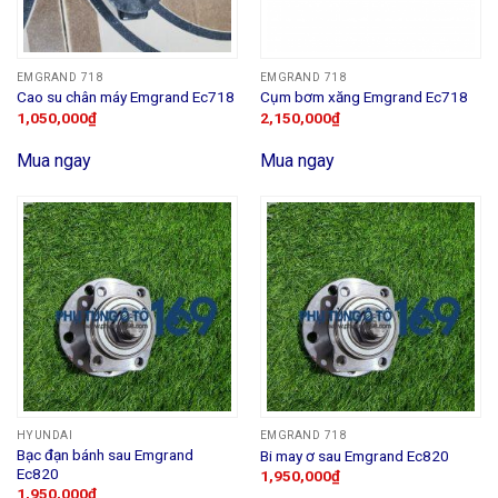
EMGRAND 718
EMGRAND 718
Cao su chân máy Emgrand Ec718
Cụm bơm xăng Emgrand Ec718
1,050,000
₫
2,150,000
₫
Mua ngay
Mua ngay
HYUNDAI
EMGRAND 718
Bạc đạn bánh sau Emgrand
Bi may ơ sau Emgrand Ec820
Ec820
1,950,000
₫
1,950,000
₫